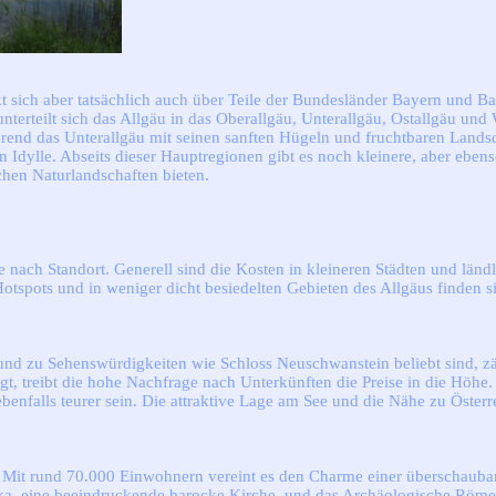
eckt sich aber tatsächlich auch über Teile der Bundesländer Bayern und 
erteilt sich das Allgäu in das Oberallgäu, Unterallgäu, Ostallgäu und 
nd das Unterallgäu mit seinen sanften Hügeln und fruchtbaren Landscha
 Idylle. Abseits dieser Hauptregionen gibt es noch kleinere, aber ebens
schen Naturlandschaften bieten.
e nach Standort. Generell sind die Kosten in kleineren Städten und lä
n Hotspots und in weniger dicht besiedelten Gebieten des Allgäus finden
nd zu Sehenswürdigkeiten wie Schloss Neuschwanstein beliebt sind, zäh
gt, treibt die hohe Nachfrage nach Unterkünften die Preise in die Höhe.
nfalls teurer sein. Die attraktive Lage am See und die Nähe zu Öster
r. Mit rund 70.000 Einwohnern vereint es den Charme einer überschauba
lika, eine beeindruckende barocke Kirche, und das Archäologische Rö