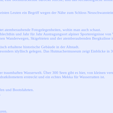
meisten Leuten ein Begriff wegen der Nähe zum Schloss Neuschwanstein. 
tet atemberaubende Fotogelegenheiten, wohin man auch schaut.
chlechthin und Jahr für Jahr Austragungsort alpiner Sportereignisse von
 seinen Wanderwegen, Skigebieten und der atemberaubenden Bergkulisse 
isch erhaltene historische Gebäude in der Altstadt.
 besonders idyllisch gelegen. Das Hutmachermuseum zeigt Einblicke in 
ner traumhaften Wasserwelt. Über 300 Seen gibt es hier, von kleinen v
atkilometern erstreckt und ein echtes Mekka für Wasserratten ist.
fen und Bootsfahrten.
.
uren.