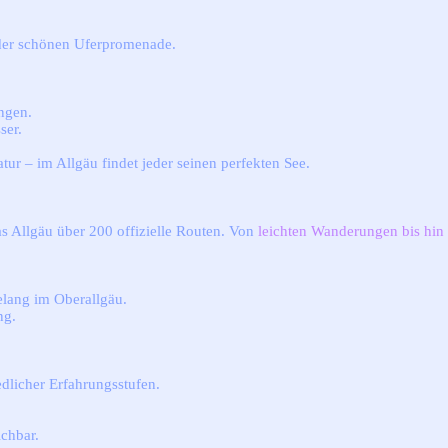
 der schönen Uferpromenade.
ngen.
ser.
r – im Allgäu findet jeder seinen perfekten See.
as Allgäu über 200 offizielle Routen. Von
leichten Wanderungen bis hin
lang im Oberallgäu.
ng.
edlicher Erfahrungsstufen.
ichbar.