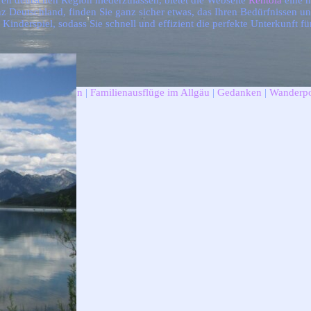
ren deutschen Region niederzulassen, bietet die Webseite
Rentola
eine h
Deutschland, finden Sie ganz sicher etwas, das Ihren Bedürfnissen un
Kinderspiel, sodass Sie schnell und effizient die perfekte Unterkunft f
Kinder-Allgäuseiten
|
Familienausflüge im Allgäu
|
Gedanken
|
Wanderpo