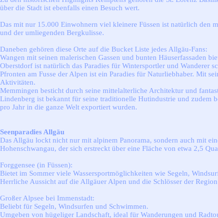
über die Stadt ist ebenfalls einen Besuch wert.
Das mit nur 15.000 Einwohnern viel kleinere Füssen ist natürlich den 
und der umliegenden Bergkulisse.
Daneben gehören diese Orte auf die Bucket Liste jedes Allgäu-Fans:
Wangen mit seinen malerischen Gassen und bunten Häuserfassaden bie
Oberstdorf ist natürlich das Paradies für Wintersportler und Wanderer s
Pfronten am Fusse der Alpen ist ein Paradies für Naturliebhaber. Mit
Aktivitäten.
Memmingen besticht durch seine mittelalterliche Architektur und fantast
Lindenberg ist bekannt für seine traditionelle Hutindustrie und zudem
pro Jahr in die ganze Welt exportiert wurden.
Seenparadies Allgäu
Das Allgäu lockt nicht nur mit alpinem Panorama, sondern auch mit ei
Hohenschwangau, der sich erstreckt über eine Fläche von etwa 2,5 Quadr
Forggensee (in Füssen):
Bietet im Sommer viele Wassersportmöglichkeiten wie Segeln, Windsur
Herrliche Aussicht auf die Allgäuer Alpen und die Schlösser der Region
Großer Alpsee bei Immenstadt:
Beliebt für Segeln, Windsurfen und Schwimmen.
Umgeben von hügeliger Landschaft, ideal für Wanderungen und Radto