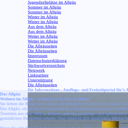
Jugendzeltplätze im Allgäu
Sommer im Allgäu
▼
Sommer im Allgäu
Winter im Allgäu
▼
Winter im Allgäu
Aus dem Allgäu
▼
Aus dem Allgäu
Wetter im Allgäu
▼
Wetter im Allgäu
Die Allgäuseiten
▼
Die Allgäuseiten
Impressum
Datenschutzerklärung
Stichwortverzeichnis
Netzwerk
Linkpartner
Unterstützung
Die Allgäuseiten
Ihr Informations-, Ausflugs- und Freizeitportal für’s 
Das Allgäu
Wohnen im Allgäu - Lohnt es sich, hier zu leben?
Sie lieben die Berge und würden am liebsten dort leben, wo andere Ur
Das Allgäu, oft als die Postkartenidylle schlechthin bezeichnet, ist 
Touristen aus aller Welt in Scharen anlockt, ist lebens- und liebenswer
gemütlichen Biergärten sehnen. Aber lohnt es sich tatsächlich, hierher 