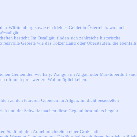
Baden-Württemberg sowie ein kleines Gebiet in Österreich. wo auch
Westallgäu.
ften besticht. Im Ostallgäu finden sich zahlreiche historische
o reizvolle Gebiete wie das Tölzer Land oder Oberstaufen, die ebenfalls
ndlichen Gemeinden wie Isny, Wangen im Allgäu oder Marktoberdorf sind
 sich oft noch preiswertere Wohnmöglichkeiten.
len zu den teureren Gebieten im Allgäu. Im dicht besiedelten
reich und der Schweiz machen diese Gegend besonders begehrt.
ren Stadt mit den Annehmlichkeiten einer Großstadt.
merzeit-Museum Cambodunum. Die Burghalde mit ihrem herrlichen Blick