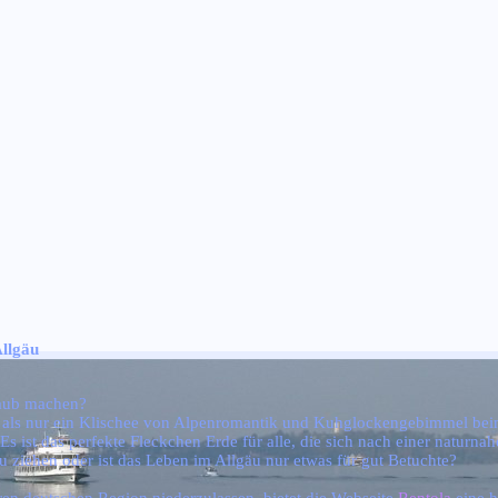
Allgäu
laub machen?
mehr als nur ein Klischee von Alpenromantik und Kuhglockengebimmel bei
t. Es ist das perfekte Fleckchen Erde für alle, die sich nach einer natu
zu ziehen oder ist das Leben im Allgäu nur etwas für gut Betuchte?