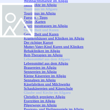
Weihnachtsmärkte im Allgäu
Jahrmärkte im Allgäu
Tourismus im Allgaeu
▼
Tourismus im Allgäu
Fuessen - Tipps
Online-Karten
Tourismusstrassen im Allgäu
Gesundheit und Kuren
▼
Gesundheit und Kuren
Krankenhäuser und Kliniken im Allgäu
Der richtige Kurort
Mutter-Vater-Kind Kuren und Kliniken
Rehakliniken im Allgäu
Reit-Therapien im Allgäu
Lebensmittel aus dem Allgaeu
▼
Lebensmittel aus dem Allgäu
Brauereien im Allgäu
Sennereien im Allgäu
Kleine Käsereien im Allgäu
Sennalpen im Allgäu
Käsefabriken und Milchwerke
Schaukäsereien und Käseschule
Glaube und Kirche im Allgaeu
▼
Christlich geprägtes Allgäu
Exerzitien im Allgäu
Pilgerwege im Allgäu
Passions- und Heiligenspiele im Allgäu