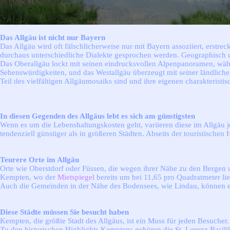
Das Allgäu ist nicht nur Bayern
Das Allgäu wird oft fälschlicherweise nur mit Bayern assoziiert, erstr
durchaus unterschiedliche Dialekte gesprochen werden. Geographisch unt
Das Oberallgäu lockt mit seinen eindrucksvollen Alpenpanoramen, währe
Sehenswürdigkeiten, und das Westallgäu überzeugt mit seiner ländlichen
Teil des vielfältigen Allgäumosaiks sind und ihre eigenen charakteristi
In diesen Gegenden des Allgäus lebt es sich am günstigsten
Wenn es um die Lebenshaltungskosten geht, variieren diese im Allgäu j
tendenziell günstiger als in größeren Städten. Abseits der touristische
Teurere Orte im Allgäu
Orte wie Oberstdorf oder Füssen, die wegen ihrer Nähe zu den Bergen u
Kempten, wo der
Mietspiegel
bereits um bei 11,65 pro Quadratmeter lie
Auch die Gemeinden in der Nähe des Bodensees, wie Lindau, können ebe
Diese Städte müssen Sie besucht haben
Kempten, die größte Stadt des Allgäus, ist ein Muss für jeden Besuche
Zu den historischen Highlights Kemptens gehören die St. Lorenz Basi