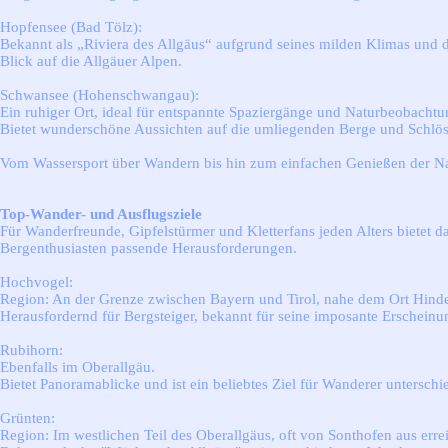
Hopfensee (Bad Tölz):
Bekannt als „Riviera des Allgäus“ aufgrund seines milden Klimas und
Blick auf die Allgäuer Alpen.
Schwansee (Hohenschwangau):
Ein ruhiger Ort, ideal für entspannte Spaziergänge und Naturbeobachtu
Bietet wunderschöne Aussichten auf die umliegenden Berge und Schlös
Vom Wassersport über Wandern bis hin zum einfachen Genießen der Natu
Top-Wander- und Ausflugsziele
Für Wanderfreunde, Gipfelstürmer und Kletterfans jeden Alters bietet d
Bergenthusiasten passende Herausforderungen.
Hochvogel:
Region: An der Grenze zwischen Bayern und Tirol, nahe dem Ort Hinde
Herausfordernd für Bergsteiger, bekannt für seine imposante Erscheinu
Rubihorn:
Ebenfalls im Oberallgäu.
Bietet Panoramablicke und ist ein beliebtes Ziel für Wanderer unterschi
Grünten:
Region: Im westlichen Teil des Oberallgäus, oft von Sonthofen aus erre