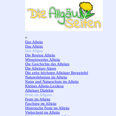
Direkt zum Seiteninhalt
Menü überspringen
×
Das Allgäu
▼
Das Allgäu
Das Allgäu
▼
Die Region Allgäu
Wissenswertes Allgäu
Die Geschichte des Allgäus
Die Allgäuer Alpen
Die zehn höchsten Allgäuer Berggipfel
Naturerlebnisse im Allgäu
Natur und Naturschutz im Allgäu
Kleines Allgäu-Lexikon
Allgäuer Dialekte
Feste im Allgaeu
▼
Feste im Allgäu
Fasching im Allgäu
Historische Feste im Allgäu
Viehscheid im Allgäu