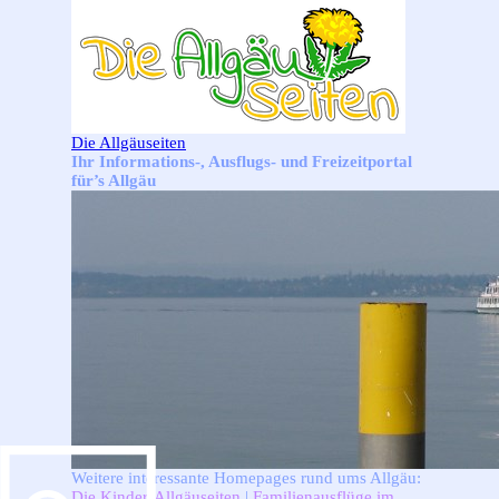
Direkt zum Seiteninhalt
Die Allgäuseiten
Ihr Informations-, Ausflugs- und Freizeitportal
für’s Allgäu
Weitere interessante Homepages rund ums Allgäu:
Die Kinder-Allgäuseiten
|
Familienausflüge im