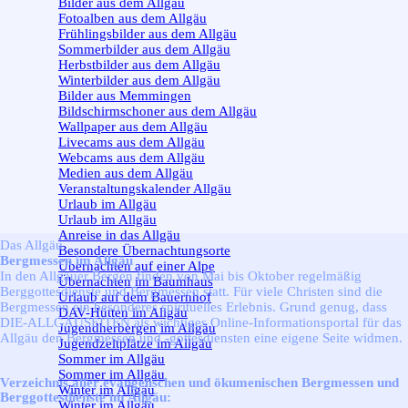
Bilder aus dem Allgäu
Fotoalben aus dem Allgäu
Frühlingsbilder aus dem Allgäu
Sommerbilder aus dem Allgäu
Herbstbilder aus dem Allgäu
Winterbilder aus dem Allgäu
Bilder aus Memmingen
Bildschirmschoner aus dem Allgäu
Wallpaper aus dem Allgäu
Livecams aus dem Allgäu
Webcams aus dem Allgäu
Medien aus dem Allgäu
Veranstaltungskalender Allgäu
Urlaub im Allgäu
▼
Urlaub im Allgäu
Anreise in das Allgäu
Das Allgäu
Besondere Übernachtungsorte
Bergmessen im Allgäu
Übernachten auf einer Alpe
In den Allgäuer Bergen finden von Mai bis Oktober regelmäßig
Übernachten im Baumhaus
Berggottesdienste und Bergmessen statt. Für viele Christen sind die
Urlaub auf dem Bauernhof
Bergmessen ein besonderes spirituelles Erlebnis. Grund genug, dass
DAV-Hütten im Allgäu
DIE-ALLGÄUSEITEN als wichtiges Online-Informationsportal für das
Jugendherbergen im Allgäu
Allgäu den Bergmessen und -gottesdiensten eine eigene Seite widmen.
Jugendzeltplätze im Allgäu
Sommer im Allgäu
▼
Sommer im Allgäu
Verzeichnis aller evangelischen und ökumenischen Bergmessen und
Winter im Allgäu
▼
Berggottesdienste im Allgäu:
Winter im Allgäu