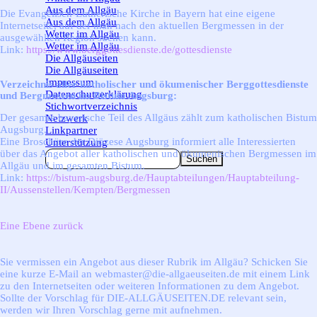
Aus dem Allgäu
▼
Die Evangelisch-Lutherische Kirche in Bayern hat eine eigene
Aus dem Allgäu
Internetseite, auf der man nach den aktuellen Bergmessen in der
Wetter im Allgäu
▼
ausgewählten Region suchen kann.
Wetter im Allgäu
Link:
https://www.berggottesdienste.de/gottesdienste
Die Allgäuseiten
▼
Die Allgäuseiten
Impressum
Verzeichnis aller katholischer und ökumenischer Berggottesdienste
Datenschutzerklärung
und Bergmessen im Bistum Augsburg:
Stichwortverzeichnis
Der gesamte bayerische Teil des Allgäus zählt zum katholischen Bistum
Netzwerk
Augsburg.
Linkpartner
Eine Broschüre der Diözese Augsburg informiert alle Interessierten
Unterstützung
über das Angebot aller katholischen und ökumenischen Bergmessen im
Suchen
Allgäu und im gesamten Bistum.
Link:
https://bistum-augsburg.de/Hauptabteilungen/Hauptabteilung-
II/Aussenstellen/Kempten/Bergmessen
Eine Ebene zurück
Sie vermissen ein Angebot aus dieser Rubrik im Allgäu? Schicken Sie
eine kurze E-Mail an webmaster@die-allgaeuseiten.de mit einem Link
zu den Internetseiten oder weiteren Informationen zu dem Angebot.
Sollte der Vorschlag für DIE-ALLGÄUSEITEN.DE relevant sein,
werden wir Ihren Vorschlag gerne mit aufnehmen.