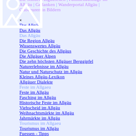
Allgäu
|
Gedanken
|
Wanderportal Allgäu
|
Ottobeuren in Bildern
Menü überspringen
×
Das Allgäu
▼
Das Allgäu
Das Allgäu
▼
Die Region Allgäu
Wissenswertes Allgäu
Die Geschichte des Allgäus
Die Allgäuer Alpen
Die zehn höchsten Allgäuer Berggipfel
Naturerlebnisse im Allgäu
Natur und Naturschutz im Allgäu
Kleines Allgäu-Lexikon
Allgäuer Dialekte
Feste im Allgaeu
▼
Feste im Allgäu
Fasching im Allgäu
Historische Feste im Allgäu
Viehscheid im Allgäu
Weihnachtsmärkte im Allgäu
Jahrmärkte im Allgäu
Tourismus im Allgaeu
▼
Tourismus im Allgäu
Fuessen - Tipps