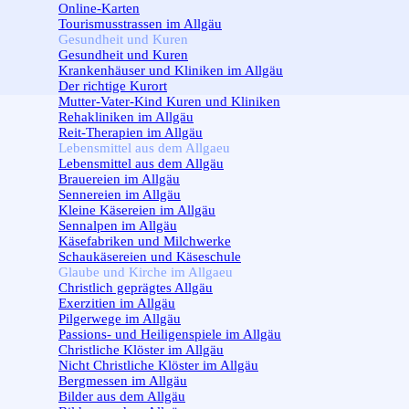
Online-Karten
Tourismusstrassen im Allgäu
Gesundheit und Kuren
▼
Gesundheit und Kuren
Krankenhäuser und Kliniken im Allgäu
Der richtige Kurort
Mutter-Vater-Kind Kuren und Kliniken
Rehakliniken im Allgäu
Reit-Therapien im Allgäu
Lebensmittel aus dem Allgaeu
▼
Lebensmittel aus dem Allgäu
Brauereien im Allgäu
Sennereien im Allgäu
Kleine Käsereien im Allgäu
Sennalpen im Allgäu
Käsefabriken und Milchwerke
Schaukäsereien und Käseschule
Glaube und Kirche im Allgaeu
▼
Christlich geprägtes Allgäu
Exerzitien im Allgäu
Pilgerwege im Allgäu
Passions- und Heiligenspiele im Allgäu
Christliche Klöster im Allgäu
Nicht Christliche Klöster im Allgäu
Bergmessen im Allgäu
Bilder aus dem Allgäu
▼