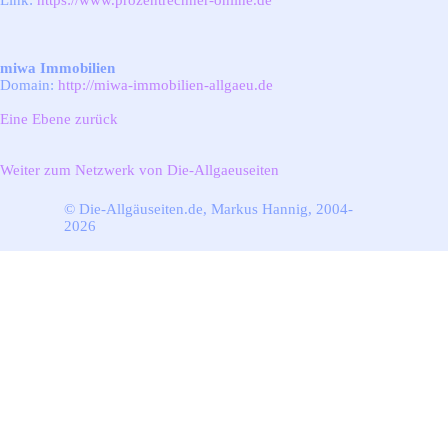
Link:
https://www.prozentrechner-online.de
miwa Immobilien
Domain:
http://miwa-immobilien-allgaeu.de
Eine Ebene zurück
Weiter zum Netzwerk von Die-Allgaeuseiten
© Die-Allgäuseiten.de, Markus Hannig, 2004-
2026
Zurück zum Seiteninhalt