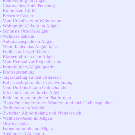
-
Renovierung im Allgäu
-
Charmantes Hotel Penzberg
-
Kultur statt Gipfel
-
Betscore Casino
-
Vom Urlaubs- zum Wohntraum
-
Wohnmobil-Urlaub im Allgäu
-
Schönste Orte im Allgäu
-
Wellness daheim
-
Automatenspiele im Allgäu
-
Wenn Italien das Allgäu küsst
-
Freiheit auf zwei Rädern
-
Klassenfahrt ab dem Allgäu
-
Vom Heubad zur Regendusche
-
Immobilie im Allgäu geerbt
-
Bootsausstattung
-
Tagesausflug zu den Osterseen
-
Rohr verstopft in der Ferienwohnung
-
Vom Dorfkiosk zum Onlinehandel
-
Mit dem Camper durchs Allgäu
-
Bedeutung von mobilen Plattformen
-
Tipps für schmerzfreies Wandern und mehr Lebensqualität
-
Traditionen im Wandel
-
Zwischen Alphornklang und Pfeifenrauch
-
Wellness-Oasen im Allgäu
-
Orte der Stille
-
Ferienimmobilie im Allgäu
-
Ausflugsziel Augsburg