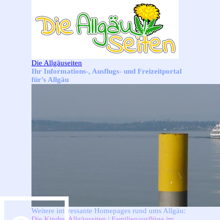
Direkt zum Seiteninhalt
Die Allgäuseiten
Ihr Informations-, Ausflugs- und Freizeitportal
für’s Allgäu
Weitere interessante Homepages rund ums Allgäu:
Die Kinder-Allgäuseiten
|
Familienausflüge im