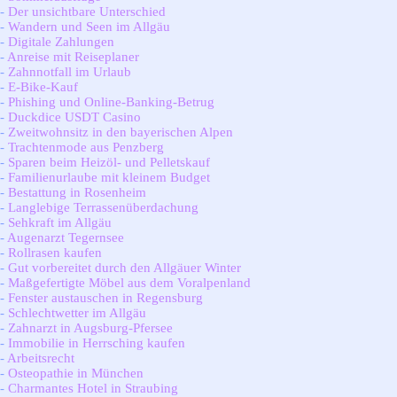
-
Der unsichtbare Unterschied
-
Wandern und Seen im Allgäu
-
Digitale Zahlungen
-
Anreise mit Reiseplaner
-
Zahnnotfall im Urlaub
-
E-Bike-Kauf
-
Phishing und Online-Banking-Betrug
-
Duckdice USDT Casino
-
Zweitwohnsitz in den bayerischen Alpen
-
Trachtenmode aus Penzberg
-
Sparen beim Heizöl- und Pelletskauf
-
Familienurlaube mit kleinem Budget
-
Bestattung in Rosenheim
-
Langlebige Terrassenüberdachung
-
Sehkraft im Allgäu
-
Augenarzt Tegernsee
-
Rollrasen kaufen
-
Gut vorbereitet durch den Allgäuer Winter
-
Maßgefertigte Möbel aus dem Voralpenland
-
Fenster austauschen in Regensburg
-
Schlechtwetter im Allgäu
-
Zahnarzt in Augsburg-Pfersee
-
Immobilie in Herrsching kaufen
-
Arbeitsrecht
-
Osteopathie in München
-
Charmantes Hotel in Straubing