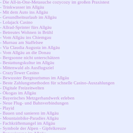
-
Die All-in-One-Metasuche cozycozy im großen Praxistest
-
Trinkwasser im Allgäu
-
Mit dem Auto ins Allgäu
-
Gesundheitsurlaub im Allgäu
-
Lolajack Casino
-
Allrad-Sprinter fürs Allgäu
-
Betreutes Wohnen in Brühl
-
Vom Allgäu ins Chiemgau
-
Murnau am Staffelsee
-
Via Claudia Augusta im Allgäu
-
Vom Allgäu an die Donau
-
Bergsonne nicht unterschätzen
-
Bestattungskultur im Allgäu
-
Mittenwald als Ausflugsziel
-
CrazyTower Casino
-
Bewusster Bergtourismus im Allgäu
-
Beste Zahlungsmethoden für schnelle Casino-Auszahlungen
-
Digitale Freizeitwelten
-
Ökogas im Allgäu
-
Bayerisches Metzgerhandwerk erleben
-
Neue Flug- und Bahnverbindungen
-
Playid
-
Bauen und sanieren im Allgäu
-
Mountainbike-Paradies Allgäu
-
Fachkräftemangel im Allgäu
-
Symbole der Alpen - Gipfelkreuze