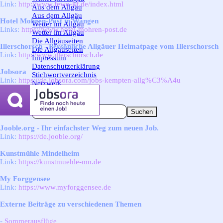
Link:
http://www.fewo-kf.de/index.html
Aus dem Allgäu
▼
Aus dem Allgäu
Hotel Mohren-Post in Wangen
Wetter im Allgäu
▼
Links:
https://www.hotel-mohren-post.de
Wetter im Allgäu
Die Allgäuseiten
▼
Illerschorsch - Persönliche Allgäuer Heimatpage vom Illerschorsch
Die Allgäuseiten
Link:
http://www.illerschorsch.de
Impressum
Datenschutzerklärung
Jobsora
Stichwortverzeichnis
Link:
https://de.jobsora.com/jobs-kempten-allg%C3%A4u
Netzwerk
Linkpartner
Unterstützung
Suchen
Jooble.org -
Ihr einfachster Weg zum neuen Job.
Link:
https://de.jooble.org/
Kunstmühle Mindelheim
Link:
https://kunstmuehle-mn.de
My Forggensee
Link:
https://www.myforggensee.de
Externe Beiträge zu verschiedenen Themen
-
Sommerausflüge