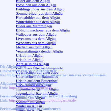
Bilder aus dem Allgäu
Fotoalben aus dem Allgäu
Frühlingsbilder aus dem Allgäu
Sommerbilder aus dem Allgäu
Herbstbilder aus dem Allgäu
Winterbilder aus dem Allgäu
Bilder aus Memmingen
Bildschirmschoner aus dem Allgäu
Wallpaper aus dem Allgäu
Livecams aus dem Allgäu
Webcams aus dem Allgäu
Medien aus dem Allgäu
Veranstaltungskalender Allgäu
Urlaub im Allgäu
▼
Urlaub im Allgäu
Anreise in das Allgäu
Die Allgäuseiten
Besondere Übernachtungsorte
Linkpartner von “Die Allgäuseiten”
Übernachten auf einer Alpe
Nachfolgend finden Sie einige Linkpartner unseres Verzeichnisses:
Übernachten im Baumhaus
Urlaub auf dem Bauernhof
Allgäutourist - Urlaub im Allgäu
DAV-Hütten im Allgäu
Link:
http://www.allgaeutourist.de
Jugendherbergen im Allgäu
Jugendzeltplätze im Allgäu
Ferienwohnung Baumgartner in Bad Hindelang
Sommer im Allgäu
▼
Link:
http://www.ferienwohnung-baumgartner.de
Sommer im Allgäu
Winter im Allgäu
▼
Ferienwohnung Schier in Kaufbeuren
Winter im Allgäu