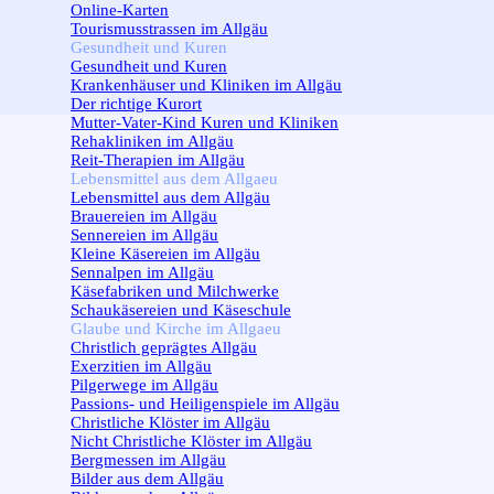
Online-Karten
Tourismusstrassen im Allgäu
Gesundheit und Kuren
▼
Gesundheit und Kuren
Krankenhäuser und Kliniken im Allgäu
Der richtige Kurort
Mutter-Vater-Kind Kuren und Kliniken
Rehakliniken im Allgäu
Reit-Therapien im Allgäu
Lebensmittel aus dem Allgaeu
▼
Lebensmittel aus dem Allgäu
Brauereien im Allgäu
Sennereien im Allgäu
Kleine Käsereien im Allgäu
Sennalpen im Allgäu
Käsefabriken und Milchwerke
Schaukäsereien und Käseschule
Glaube und Kirche im Allgaeu
▼
Christlich geprägtes Allgäu
Exerzitien im Allgäu
Pilgerwege im Allgäu
Passions- und Heiligenspiele im Allgäu
Christliche Klöster im Allgäu
Nicht Christliche Klöster im Allgäu
Bergmessen im Allgäu
Bilder aus dem Allgäu
▼