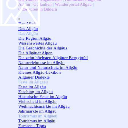
Allgäu
|
Gedanken
|
Wanderportal Allgäu
|
Ottobeuren in Bildern
Menü überspringen
×
Das Allgäu
▼
Das Allgäu
Das Allgäu
▼
Die Region Allgäu
Wissenswertes Allgäu
Die Geschichte des Allgäus
Die Allgäuer Alpen
Die zehn höchsten Allgäuer Berggipfel
Naturerlebnisse im Allgäu
Natur und Naturschutz im Allgäu
Kleines Allgäu-Lexikon
Allgäuer Dialekte
Feste im Allgaeu
▼
Feste im Allgäu
Fasching im Allgäu
Historische Feste im Allgäu
Viehscheid im Allgäu
Weihnachtsmärkte im Allgäu
Jahrmärkte im Allgäu
Tourismus im Allgaeu
▼
Tourismus im Allgäu
Fuessen - Tipps