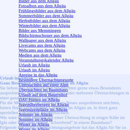
Bilder aus dem Allgäu
Fotoalben aus dem Allgäu
Frühlingsbilder aus dem Allgäu
Sommerbilder aus dem Allgäu
Herbstbilder aus dem Allgäu
Winterbilder aus dem Allgäu
Bilder aus Memmingen
Bildschirmschoner aus dem Allgäu
Wallpaper aus dem Allgäu
Livecams aus dem Allgäu
Webcams aus dem Allgäu
Medien aus dem Allgäu
Veranstaltungskalender Allgäu
Urlaub im Allgäu
▼
Urlaub im Allgäu
Anreise in das Allgäu
Urlaub im Allgäu
Besondere Übernachtungsorte
Ganz Besondere Übernachtungsorte im Allgäu
Übernachten auf einer Alpe
Sie lieben das Abenteuer und Sie möchten gerne etwas Besonderes
Übernachten im Baumhaus
ausprobieren? Wie wäre es mit einer oder mehreren Übernachtungen in
Urlaub auf dem Bauernhof
einer ganz besonderen Lokalität?
DAV-Hütten im Allgäu
Für die Menschen, die einmal etwas Neues ausprobieren möchten,
Jugendherbergen im Allgäu
bieten Ihnen verschiedene Gastgeber im Allgäu an, in ihren ganz
Jugendzeltplätze im Allgäu
speziellen Lokalitäten zu übernachten.
Sommer im Allgäu
▼
Wie wäre es zum Beispiel mit einer Übernachtung in eisiger Kälte im
Sommer im Allgäu
Iglu oder über dem Boden "schwebend" in einem Baumhaus?
Winter im Allgäu
▼
Folgende exklusive Übernachtungsangebote hat das Allgäu für Sie zu
Winter im Allgäu