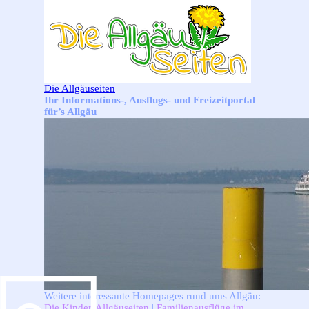
Direkt zum Seiteninhalt
Die Allgäuseiten
Ihr Informations-, Ausflugs- und Freizeitportal
für’s Allgäu
Weitere interessante Homepages rund ums Allgäu:
Die Kinder-Allgäuseiten
|
Familienausflüge im