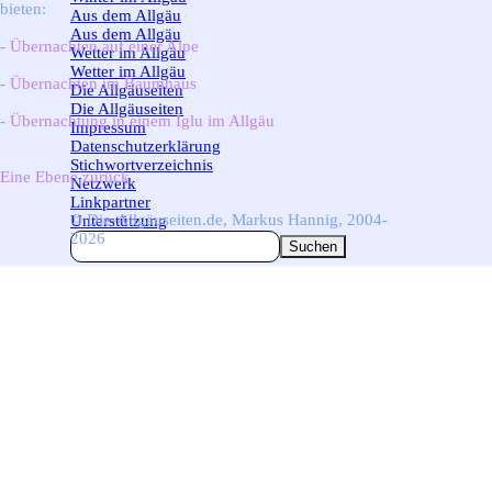
bieten:
Aus dem Allgäu
▼
Aus dem Allgäu
-
Übernachten auf einer Alpe
Wetter im Allgäu
▼
Wetter im Allgäu
-
Übernachten im Baumhaus
Die Allgäuseiten
▼
Die Allgäuseiten
-
Übernachtung in einem Iglu im Allgäu
Impressum
Datenschutzerklärung
Stichwortverzeichnis
Eine Ebene zurück
Netzwerk
Linkpartner
© Die-Allgäuseiten.de, Markus Hannig, 2004-
Unterstützung
2026
Suchen
Zurück zum Seiteninhalt