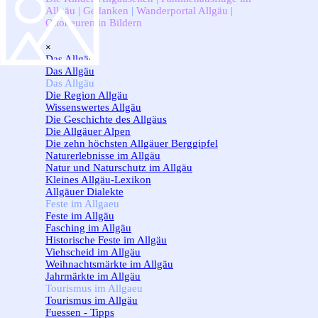
Allgäu
|
Gedanken
|
Wanderportal Allgäu
|
Ottobeuren in Bildern
Menü überspringen
×
Das Allgäu
▼
Das Allgäu
Das Allgäu
▼
Die Region Allgäu
Wissenswertes Allgäu
Die Geschichte des Allgäus
Die Allgäuer Alpen
Die zehn höchsten Allgäuer Berggipfel
Naturerlebnisse im Allgäu
Natur und Naturschutz im Allgäu
Kleines Allgäu-Lexikon
Allgäuer Dialekte
Feste im Allgaeu
▼
Feste im Allgäu
Fasching im Allgäu
Historische Feste im Allgäu
Viehscheid im Allgäu
Weihnachtsmärkte im Allgäu
Jahrmärkte im Allgäu
Tourismus im Allgaeu
▼
Tourismus im Allgäu
Fuessen - Tipps