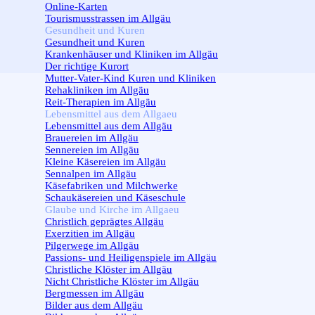
Online-Karten
Tourismusstrassen im Allgäu
Gesundheit und Kuren
▼
Gesundheit und Kuren
Krankenhäuser und Kliniken im Allgäu
Der richtige Kurort
Mutter-Vater-Kind Kuren und Kliniken
Rehakliniken im Allgäu
Reit-Therapien im Allgäu
Lebensmittel aus dem Allgaeu
▼
Lebensmittel aus dem Allgäu
Brauereien im Allgäu
Sennereien im Allgäu
Kleine Käsereien im Allgäu
Sennalpen im Allgäu
Käsefabriken und Milchwerke
Schaukäsereien und Käseschule
Glaube und Kirche im Allgaeu
▼
Christlich geprägtes Allgäu
Exerzitien im Allgäu
Pilgerwege im Allgäu
Passions- und Heiligenspiele im Allgäu
Christliche Klöster im Allgäu
Nicht Christliche Klöster im Allgäu
Bergmessen im Allgäu
Bilder aus dem Allgäu
▼