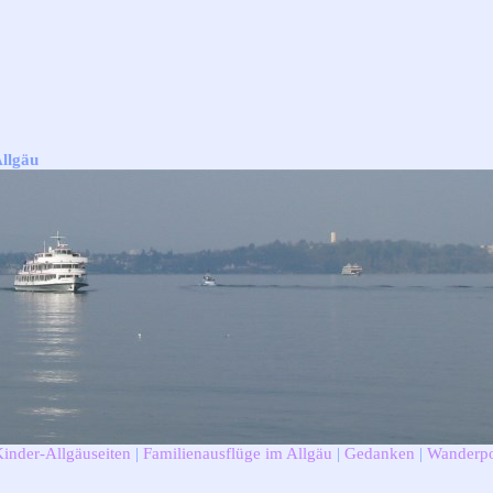
Allgäu
Kinder-Allgäuseiten
|
Familienausflüge im Allgäu
|
Gedanken
|
Wanderpo