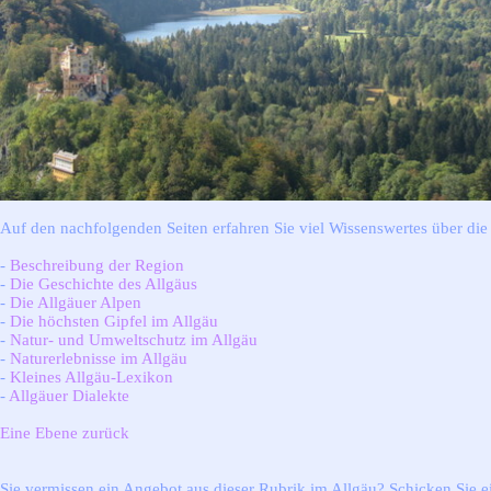
Auf den nachfolgenden Seiten erfahren Sie viel Wissenswertes über die
-
Beschreibung der Region
-
Die Geschichte des Allgäus
-
Die Allgäuer Alpen
-
Die höchsten Gipfel im Allgäu
-
Natur- und Umweltschutz im Allgäu
-
Naturerlebnisse im Allgäu
-
Kleines Allgäu-Lexikon
-
Allgäuer Dialekte
Eine Ebene zurück
Sie vermissen ein Angebot aus dieser Rubrik im Allgäu? Schicken Sie e