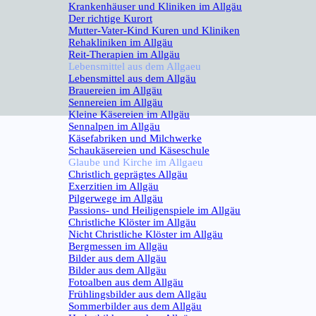
Krankenhäuser und Kliniken im Allgäu
Der richtige Kurort
Mutter-Vater-Kind Kuren und Kliniken
Rehakliniken im Allgäu
Reit-Therapien im Allgäu
Lebensmittel aus dem Allgaeu
▼
Lebensmittel aus dem Allgäu
Brauereien im Allgäu
Sennereien im Allgäu
Kleine Käsereien im Allgäu
Sennalpen im Allgäu
Käsefabriken und Milchwerke
Schaukäsereien und Käseschule
Glaube und Kirche im Allgaeu
▼
Christlich geprägtes Allgäu
Exerzitien im Allgäu
Pilgerwege im Allgäu
Passions- und Heiligenspiele im Allgäu
Christliche Klöster im Allgäu
Nicht Christliche Klöster im Allgäu
Bergmessen im Allgäu
Bilder aus dem Allgäu
▼
Bilder aus dem Allgäu
Fotoalben aus dem Allgäu
Frühlingsbilder aus dem Allgäu
Sommerbilder aus dem Allgäu