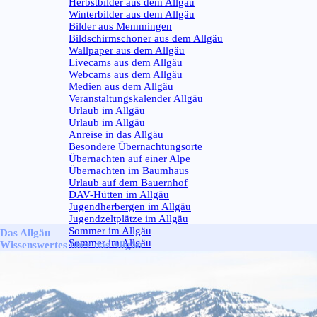
Herbstbilder aus dem Allgäu
Winterbilder aus dem Allgäu
Bilder aus Memmingen
Bildschirmschoner aus dem Allgäu
Wallpaper aus dem Allgäu
Livecams aus dem Allgäu
Webcams aus dem Allgäu
Medien aus dem Allgäu
Veranstaltungskalender Allgäu
Urlaub im Allgäu
▼
Urlaub im Allgäu
Anreise in das Allgäu
Besondere Übernachtungsorte
Übernachten auf einer Alpe
Übernachten im Baumhaus
Urlaub auf dem Bauernhof
DAV-Hütten im Allgäu
Jugendherbergen im Allgäu
Jugendzeltplätze im Allgäu
Sommer im Allgäu
▼
Das Allgäu
Sommer im Allgäu
Wissenswertes über das Allgäu
Winter im Allgäu
▼
Winter im Allgäu
Aus dem Allgäu
▼
Aus dem Allgäu
Wetter im Allgäu
▼
Wetter im Allgäu