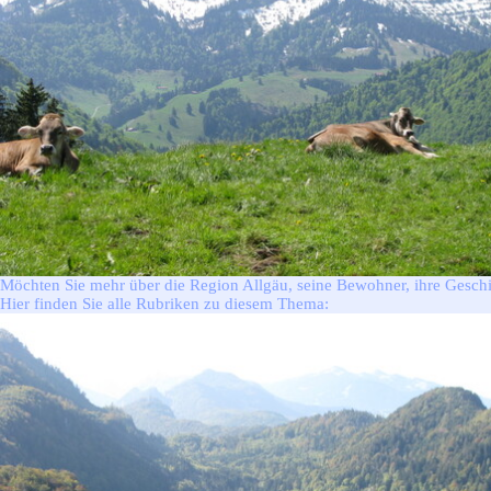
Die Allgäuseiten
▼
Die Allgäuseiten
Impressum
Datenschutzerklärung
Stichwortverzeichnis
Netzwerk
Linkpartner
Unterstützung
Suchen
Möchten Sie mehr über die Region Allgäu, seine Bewohner, ihre Geschich
Hier finden Sie alle Rubriken zu diesem Thema: