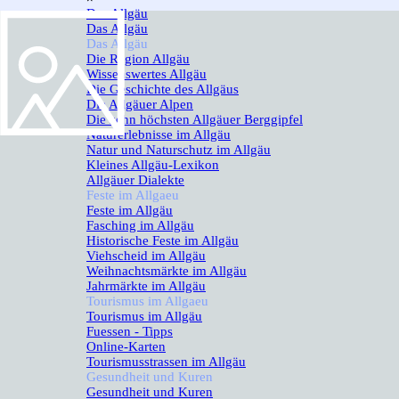
Das Allgäu
▼
Das Allgäu
Das Allgäu
▼
Die Region Allgäu
Wissenswertes Allgäu
Die Geschichte des Allgäus
Die Allgäuer Alpen
Die zehn höchsten Allgäuer Berggipfel
Naturerlebnisse im Allgäu
Natur und Naturschutz im Allgäu
Kleines Allgäu-Lexikon
Allgäuer Dialekte
Feste im Allgaeu
▼
Feste im Allgäu
Fasching im Allgäu
Historische Feste im Allgäu
Viehscheid im Allgäu
Weihnachtsmärkte im Allgäu
Jahrmärkte im Allgäu
Tourismus im Allgaeu
▼
Tourismus im Allgäu
Fuessen - Tipps
Online-Karten
Tourismusstrassen im Allgäu
Gesundheit und Kuren
▼
Gesundheit und Kuren