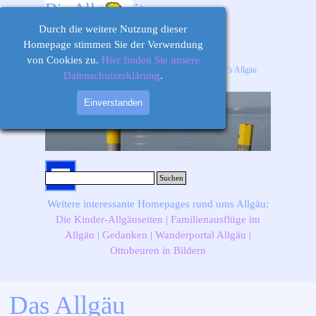
Direkt zum Seiteninhalt
Die Allgäuseiten
Durch die weitere Nutzung dieser
Homepage stimmen Sie der Verwendung
von Cookies zu.
Hier finden Sie unsere
Ihr Informations-, Ausflugs- und Freizeitportal für’s Allgäu
Datenschutzerklärung
.
Einverstanden
Menü überspringen
Suchen
Weitere interessante Homepages rund ums Allgäu:
Die Kinder-Allgäuseiten
|
Familienausflüge im
Allgäu
|
Gedanken
|
Wanderportal Allgäu
|
Ottobeuren in Bildern
Das Allgäu