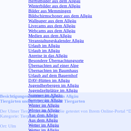
Herbstbilder aus dem Allgäu
Winterbilder aus dem Allgäu
Bilder aus Memmingen
Bildschirmschoner aus dem Allgäu
Wallpaper aus dem Allgäu
Livecams aus dem Allgäu
Webcams aus dem Allgäu
Medien aus dem Allgäu
Veranstaltungskalender Allgäu
Urlaub im Allgäu
▼
Urlaub im Allgäu
Anreise in das Allgäu
Besondere Übernachtungsorte
Übernachten auf einer Alpe
Übernachten im Baumhaus
Urlaub auf dem Bauernhof
DAV-Hütten im Allgäu
Jugendherbergen im Allgäu
Jugendzeltplätze im Allgäu
Sommer im Allgäu
▼
Besichtigungen und Führungen im Allgäu
Sommer im Allgäu
Tiergärten und Zoos: Der Ulmer Tiergarten
Winter im Allgäu
▼
Winter im Allgäu
Der Ulmer Tiergarten wurde für Sie getestet von Ihrem Online-Portal “
Aus dem Allgäu
▼
Kategorie:
Tierpark, Parkanlage
Aus dem Allgäu
Wetter im Allgäu
▼
Ort:
Ulm
Wetter im Allgäu