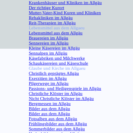
Krankenhäuser und Kliniken im Allgäu
Der richtige Kurort
Mutter-Vater-Kind Kuren und Kliniken
Rehakliniken im Allgäu
Reit-Therapien im Allgäu
Lebensmittel aus dem Allgaeu
▼
Lebensmittel aus dem Allgäu
Brauereien im Allgäu
Sennereien im Allgäu
Kleine Käsereien im Allgäu
Sennalpen im Allgäu
Käsefabriken und Milchwerke
Schaukäsereien und Käseschule
Glaube und Kirche im Allgaeu
▼
Christlich geprägtes Allgäu
Exerzitien im Allgäu
Pilgerwege im Allgäu
Passions- und Heiligenspiele im Allgäu
Christliche Klöster im Allgäu
Nicht Christliche Klöster im Allgäu
Bergmessen im Allgäu
Bilder aus dem Allgäu
▼
Bilder aus dem Allgäu
Fotoalben aus dem Allgäu
Frühlingsbilder aus dem Allgäu
Sommerbilder aus dem Allgäu