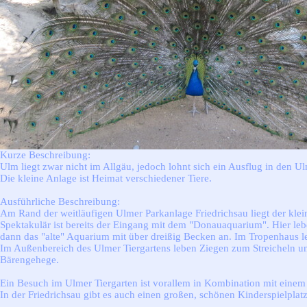
Kurze Beschreibung:
Ulm liegt zwar nicht im Allgäu, jedoch lohnt sich ein Ausflug in den U
Die kleine Anlage ist Heimat verschiedener Tiere.
Ausführliche Beschreibung:
Am Rand der weitläufigen Ulmer Parkanlage Friedrichsau liegt der kleine
Spektakulär ist bereits der Eingang mit dem "Donauaquarium". Hier le
dann das "alte" Aquarium mit über dreißig Becken an. Im Tropenhaus le
Im Außenbereich des Ulmer Tiergartens leben Ziegen zum Streicheln u
Bärengehege.
Ein Besuch im Ulmer Tiergarten ist vorallem in Kombination mit einem
In der Friedrichsau gibt es auch einen großen, schönen Kinderspielplatz