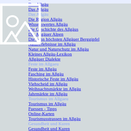
Das Allgäu
▼
Das Allgäu
Das Allgäu
▼
Die Region Allgäu
Wissenswertes Allgäu
Die Geschichte des Allgäus
Die Allgäuer Alpen
Die zehn höchsten Allgäuer Berggipfel
Naturerlebnisse im Allgäu
Natur und Naturschutz im Allgäu
Kleines Allgäu-Lexikon
Allgäuer Dialekte
Feste im Allgaeu
▼
Feste im Allgäu
Fasching im Allgäu
Historische Feste im Allgäu
Viehscheid im Allgäu
Weihnachtsmärkte im Allgäu
Jahrmärkte im Allgäu
Tourismus im Allgaeu
▼
Tourismus im Allgäu
Fuessen - Tipps
Online-Karten
Tourismusstrassen im Allgäu
Gesundheit und Kuren
▼
Gesundheit und Kuren