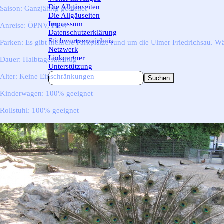
Die Allgäuseiten
▼
Saison:
Ganzjährig geöffnet
Die Allgäuseiten
Impressum
Anreise:
ÖPNV, PKW
Datenschutzerklärung
Stichwortverzeichnis
Parken:
Es gibt mehrere Parkplätze rund um die Ulmer Friedrichsau. W
Netzwerk
Linkpartner
Dauer:
Halbtagesausflug
Unterstützung
Alter:
Keine Einschränkungen
Suchen
Kinderwagen:
100% geeignet
Rollstuhl:
100% geeignet