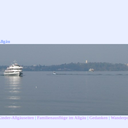
Allgäu
Kinder-Allgäuseiten
|
Familienausflüge im Allgäu
|
Gedanken
|
Wanderpo