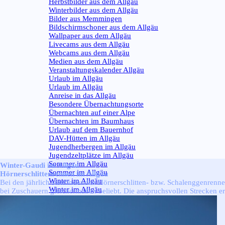
Herbstbilder aus dem Allgäu
Winterbilder aus dem Allgäu
Bilder aus Memmingen
Bildschirmschoner aus dem Allgäu
Wallpaper aus dem Allgäu
Livecams aus dem Allgäu
Webcams aus dem Allgäu
Medien aus dem Allgäu
Veranstaltungskalender Allgäu
Urlaub im Allgäu
▼
Urlaub im Allgäu
Anreise in das Allgäu
Besondere Übernachtungsorte
Übernachten auf einer Alpe
Übernachten im Baumhaus
Urlaub auf dem Bauernhof
DAV-Hütten im Allgäu
Jugendherbergen im Allgäu
Jugendzeltplätze im Allgäu
Sommer im Allgäu
▼
Winter-Gaudi im Allgäu
Sommer im Allgäu
Hörnerschlittenrennen im Allgäu
Winter im Allgäu
▼
Bei den jährlich stattfindenden Hörnerschlitten- bzw. Schalenggenrenne
Winter im Allgäu
bei Zuschauern gleichermaßen beliebt. Die anspruchsvollen Strecken e
Aus dem Allgäu
▼
Aus dem Allgäu
Wetter im Allgäu
▼
Wetter im Allgäu