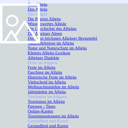
Das Allgäu
▼
Das Allgäu
Das Allgäu
▼
Die Region Allgäu
Wissenswertes Allgäu
Die Geschichte des Allgäus
Die Allgäuer Alpen
Die zehn höchsten Allgäuer Berggipfel
Naturerlebnisse im Allgäu
Natur und Naturschutz im Allgäu
Kleines Allgäu-Lexikon
Allgäuer Dialekte
Feste im Allgaeu
▼
Feste im Allgäu
Fasching im Allgäu
Historische Feste im Allgäu
Viehscheid im Allgäu
Weihnachtsmärkte im Allgäu
Jahrmärkte im Allgäu
Tourismus im Allgaeu
▼
Tourismus im Allgäu
Fuessen - Tipps
Online-Karten
Tourismusstrassen im Allgäu
Gesundheit und Kuren
▼
Gesundheit und Kuren