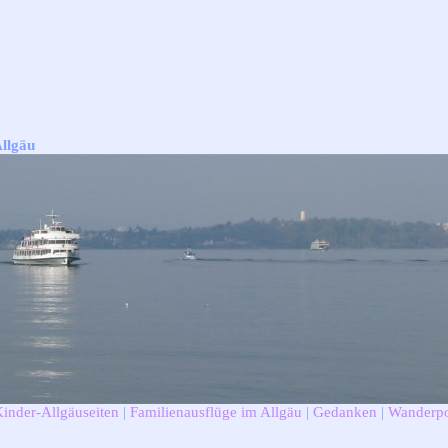
Allgäu
Kinder-Allgäuseiten
|
Familienausflüge im Allgäu
|
Gedanken
|
Wanderpo