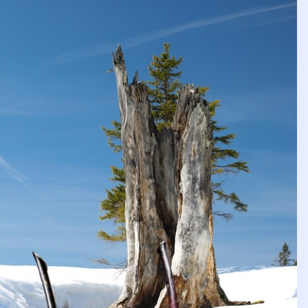
Die Allgäuseiten
▼
Die Allgäuseiten
Impressum
Datenschutzerklärung
Stichwortverzeichnis
Netzwerk
Linkpartner
Unterstützung
Suchen