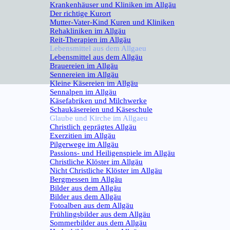
Krankenhäuser und Kliniken im Allgäu
Der richtige Kurort
Mutter-Vater-Kind Kuren und Kliniken
Rehakliniken im Allgäu
Reit-Therapien im Allgäu
Lebensmittel aus dem Allgaeu
▼
Lebensmittel aus dem Allgäu
Brauereien im Allgäu
Sennereien im Allgäu
Kleine Käsereien im Allgäu
Sennalpen im Allgäu
Käsefabriken und Milchwerke
Schaukäsereien und Käseschule
Glaube und Kirche im Allgaeu
▼
Christlich geprägtes Allgäu
Exerzitien im Allgäu
Pilgerwege im Allgäu
Passions- und Heiligenspiele im Allgäu
Christliche Klöster im Allgäu
Nicht Christliche Klöster im Allgäu
Bergmessen im Allgäu
Bilder aus dem Allgäu
▼
Bilder aus dem Allgäu
Fotoalben aus dem Allgäu
Frühlingsbilder aus dem Allgäu
Sommerbilder aus dem Allgäu