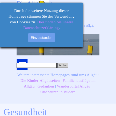
Direkt zum Seiteninhalt
Die Allgäuseiten
Durch die weitere Nutzung dieser
Homepage stimmen Sie der Verwendung
von Cookies zu.
Hier finden Sie unsere
Ihr Informations-, Ausflugs- und Freizeitportal für’s Allgäu
Datenschutzerklärung
.
Einverstanden
Menü überspringen
Suchen
Weitere interessante Homepages rund ums Allgäu:
Die Kinder-Allgäuseiten
|
Familienausflüge im
Allgäu
|
Gedanken
|
Wanderportal Allgäu
|
Ottobeuren in Bildern
Gesundheit