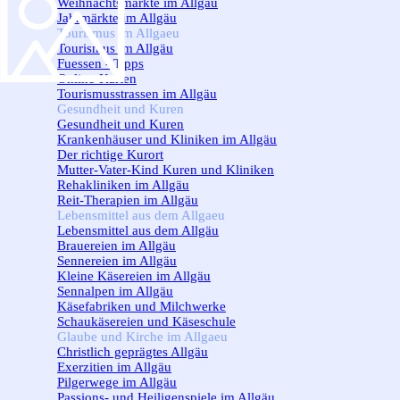
Weihnachtsmärkte im Allgäu
Jahrmärkte im Allgäu
Tourismus im Allgaeu
▼
Tourismus im Allgäu
Fuessen - Tipps
Online-Karten
Tourismusstrassen im Allgäu
Gesundheit und Kuren
▼
Gesundheit und Kuren
Krankenhäuser und Kliniken im Allgäu
Der richtige Kurort
Mutter-Vater-Kind Kuren und Kliniken
Rehakliniken im Allgäu
Reit-Therapien im Allgäu
Lebensmittel aus dem Allgaeu
▼
Lebensmittel aus dem Allgäu
Brauereien im Allgäu
Sennereien im Allgäu
Kleine Käsereien im Allgäu
Sennalpen im Allgäu
Käsefabriken und Milchwerke
Schaukäsereien und Käseschule
Glaube und Kirche im Allgaeu
▼
Christlich geprägtes Allgäu
Exerzitien im Allgäu
Pilgerwege im Allgäu
Passions- und Heiligenspiele im Allgäu