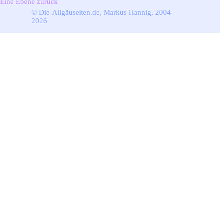
Eine Ebene zurück
© Die-Allgäuseiten.de, Markus Hannig, 2004-
2026
Zurück zum Seiteninhalt