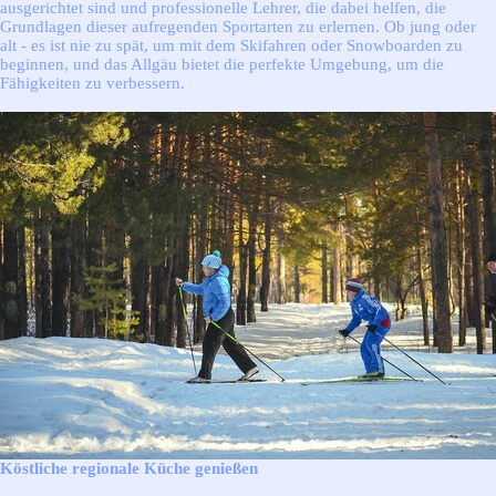
ausgerichtet sind und professionelle Lehrer, die dabei helfen, die
Grundlagen dieser aufregenden Sportarten zu erlernen. Ob jung oder
alt - es ist nie zu spät, um mit dem Skifahren oder Snowboarden zu
beginnen, und das Allgäu bietet die perfekte Umgebung, um die
Fähigkeiten zu verbessern.
Köstliche regionale Küche genießen