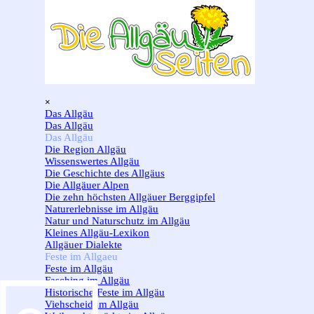
Direkt zum Seiteninhalt
Menü überspringen
×
Das Allgäu
▼
Das Allgäu
Das Allgäu
▼
Die Region Allgäu
Wissenswertes Allgäu
Die Geschichte des Allgäus
Die Allgäuer Alpen
Die zehn höchsten Allgäuer Berggipfel
Naturerlebnisse im Allgäu
Natur und Naturschutz im Allgäu
Kleines Allgäu-Lexikon
Allgäuer Dialekte
Feste im Allgaeu
▼
Feste im Allgäu
Fasching im Allgäu
Historische Feste im Allgäu
Viehscheid im Allgäu