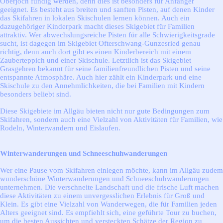
Oberjoch fündig werden, denn dies ist besonders für Anfänger
geeignet. Es besteht aus breiten und sanften Pisten, auf denen Kinder
das Skifahren in lokalen Skischulen lernen können. Auch ein
dazugehöriger Kinderpark macht dieses Skigebiet für Familien
attraktiv. Wer abwechslungsreiche Pisten für alle Schwierigkeitsgrade
sucht, ist dagegen im Skigebiet Ofterschwang-Gunzesried genau
richtig, denn auch dort gibt es einen Kinderbereich mit einem
Zauberteppich und einer Skischule. Letztlich ist das Skigebiet
Grasgehren bekannt für seine familienfreundlichen Pisten und seine
entspannte Atmosphäre. Auch hier zählt ein Kinderpark und eine
Skischule zu den Annehmlichkeiten, die bei Familien mit Kindern
besonders beliebt sind.
Diese Skigebiete im Allgäu bieten nicht nur gute Bedingungen zum
Skifahren, sondern auch eine Vielzahl von Aktivitäten für Familien, wie
Rodeln, Winterwandern und Eislaufen.
Winterwanderungen und Schneeschuhwanderungen
Wer eine Pause vom Skifahren einlegen möchte, kann im Allgäu zudem
wunderschöne Winterwanderungen und Schneeschuhwanderungen
unternehmen. Die verschneite Landschaft und die frische Luft machen
diese Aktivitäten zu einem unvergesslichen Erlebnis für Groß und
Klein. Es gibt eine Vielzahl von Wanderwegen, die für Familien jeden
Alters geeignet sind. Es empfiehlt sich, eine geführte Tour zu buchen,
um die besten Aussichten und versteckten Schätze der Region zu